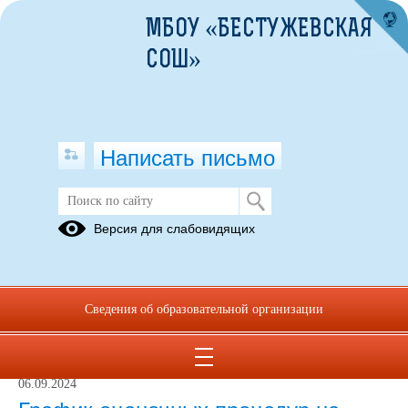
МБОУ «БЕСТУЖЕВСКАЯ
СОШ»
Написать письмо
Учебный процесс
Версия для слабовидящих
ГИА-11
ГИА-9
ВПР
Олимпиады,
Функциональная
ПА -
конкурсы
грамотность
Промежуточная
Сведения об образовательной организации
аттестация
06.09.2024