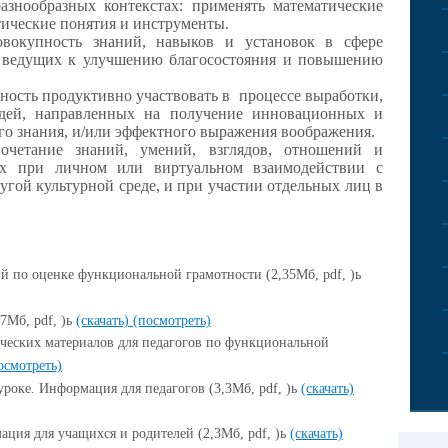
азнообразных контекстах: применять математические
тические понятия и инструменты.
окупность знаний, навыков и установок в сфере
, ведущих к улучшению благосостояния и повышению
ость продуктивно участвовать в процессе выработки,
дей, направленных на получение инновационных и
о знания, и/или эффектного выражения воображения.
четание знаний, умений, взглядов, отношений и
ых при личном или виртуальном взаимодействии с
угой культурной среде, и при участии отдельных лиц в
й по оценке функциональной грамотности (2,35Мб, pdf, )ь
7Мб, pdf, )ь
(скачать)
(посмотреть)
еских материалов для педагогов по функциональной
осмотреть)
роке. Информация для педагогов (3,3Мб, pdf, )ь
(скачать)
ция для учащихся и родителей (2,3Мб, pdf, )ь
(скачать)