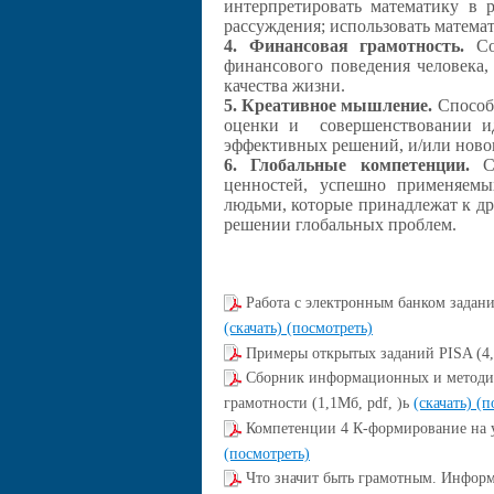
интерпретировать математику в р
рассуждения; использовать матема
4. Финансовая грамотность.
Сов
финансового поведения человека
качества жизни.
5. Креативное мышление.
Способн
оценки и совершенствовании и
эффективных решений, и/или новог
6. Глобальные компетенции.
Со
ценностей, успешно применяем
людьми, которые принадлежат к др
решении глобальных проблем.
Работа с электронным банком задани
(скачать)
(посмотреть)
Примеры открытых заданий PISA (4,
Сборник информационных и методич
грамотности (1,1Мб, pdf, )ь
(скачать)
(п
Компетенции 4 К-формирование на у
(посмотреть)
Что значит быть грамотным. Информа