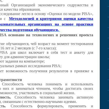
A.
нный Организацией экономического содружества и
и качества образования.
сследование легло в основу «Оценки по модели PISA»,
вии с
Методологией и критериями оценки качества
азовательных организациях на основе практики
чества подготовки обучающихся.
ISA основано на технологиях и решениях проекта
ие обучающиеся, чей возраст на момент тестирования
16 лет и 2 месяцев (с 7-го класса);
PISA для школ включает в себя тест и анкету для
ту для администрации школы;
ют задания на компьютере;
птуальных рамках исследования PISA;
ет возможность получения результатов в привязке к
грамотности
Способность человека понимать и использовать
о них и заниматься чтением, чтобы достигать своих
озможности, участвовать в социальной жизни.
ность.
Способность человека занимать активную
, связанным с естественно-научными идеями.
ость.
Способность формулировать, применять и