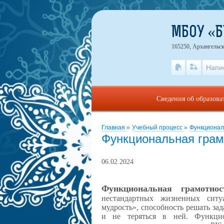
МБОУ «
165250, Архангельск
Напи
Сведения об образова
Главная
»
Учебный процесс
»
Функционал
Функциональная грам
06.02.2024
Функциональная грамотнос
нестандартных жизненных ситу
мудрость», способность решать за
и не теряться в ней. Функцио