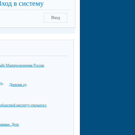
Вход в систему
Вход
айт Минпросвещения России
Дневник.ру
областной институт открытого
данные. Дети