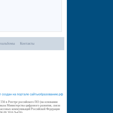
оальбомы
Контакты
т создан на портале сайтыобразованию.рф
556 в Реестре российского ПО (на основании
иказа Министерства цифрового развития, связи
массовых коммуникаций Российской Федерации
 06.09.2016 №426)