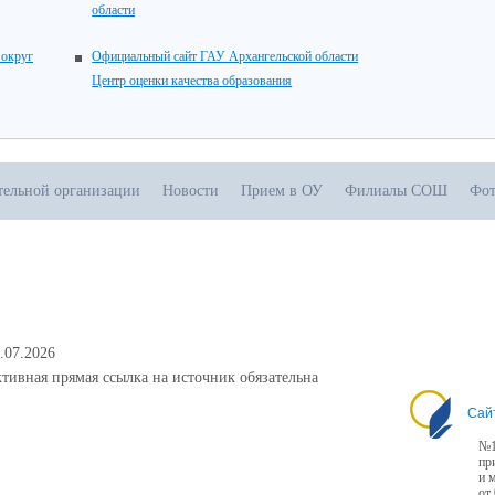
области
 округ
Официальный сайт ГАУ Архангельской области
Центр оценки качества образования
тельной организации
Новости
Прием в ОУ
Филиалы СОШ
Фот
.07.2026
тивная прямая ссылка на источник обязательна
Сай
№1
пр
и 
от