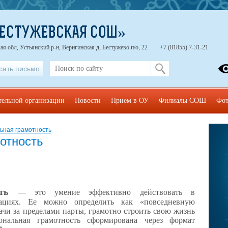
БЕСТУЖЕВСКАЯ СОШ»
ая обл, Устьянский р-н, Веригинская д, Бестужево п/о, 22
+7 (81855) 7-31-21
сать письмо
тельной организации
Новости
Прием в ОУ
Филиалы СОШ
Фот
ьная грамотность
отность
ть
— это умение эффективно действовать в
ациях. Ее можно определить как «повседневную
дачи за пределами парты, грамотно строить свою жизнь
нальная грамотность сформирована через формат