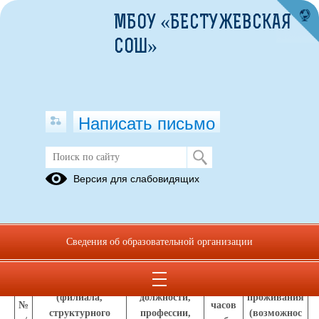
МБОУ «БЕСТУЖЕВСКАЯ
СОШ»
Написать письмо
Вакансии
Версия для слабовидящих
Вакансии рабочих мест в МБОУ «Бестужевская СОШ» на
1 февраля 2026 года
Сведения об образовательной организации
Колич
Наименование ОУ
Наименование
Условия
ество
(филиала,
должности,
проживания
№
часов
структурного
профессии,
(возможнос