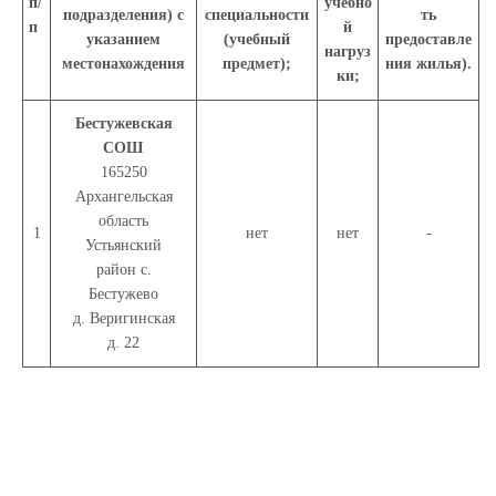
п/
учебно
подразделения) с
специальности
ть
п
й
указанием
(учебный
предоставле
нагруз
местонахождения
предмет);
ния жилья).
ки;
Бестужевская
СОШ
165250
Архангельская
область
1
нет
нет
-
Устьянский
район с.
Бестужево
д. Веригинская
д. 22