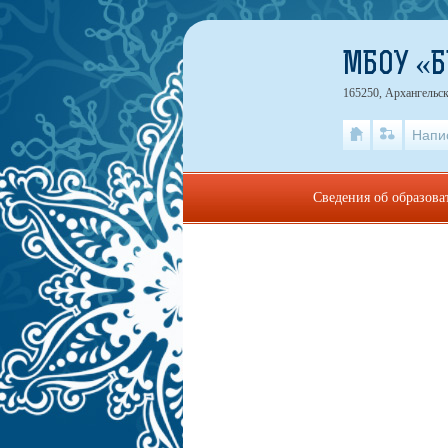
МБОУ «
165250, Архангельск
Напи
Сведения об образова