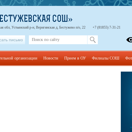
БЕСТУЖЕВСКАЯ СОШ»
ая обл, Устьянский р-н, Веригинская д, Бестужево п/о, 22
+7 (81855) 7-31-21
сать письмо
тельной организации
Новости
Прием в ОУ
Филиалы СОШ
Фот