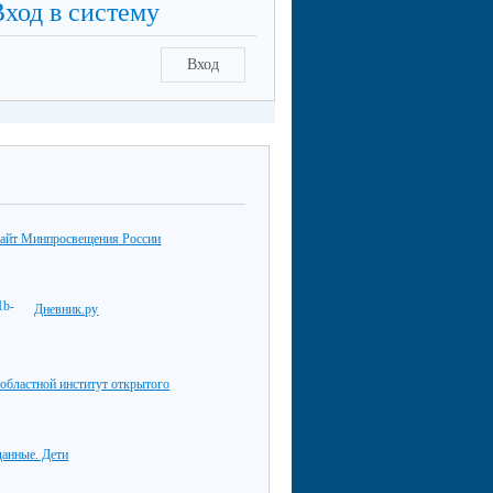
Вход в систему
Вход
айт Минпросвещения России
Дневник.ру
областной институт открытого
данные. Дети