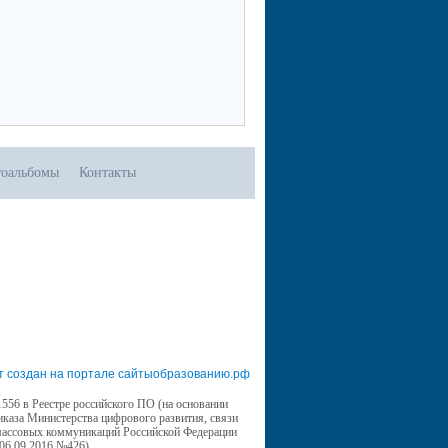
оальбомы
Контакты
т создан на портале сайтыобразованию.рф
556 в Реестре российского ПО (на основании
иказа Министерства цифрового развития, связи
массовых коммуникаций Российской Федерации
 06.09.2016 №426)