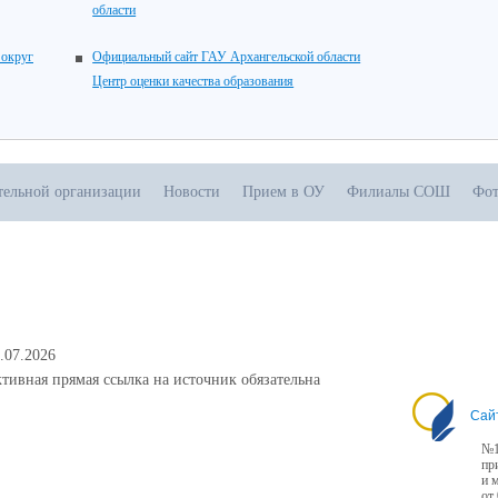
области
 округ
Официальный сайт ГАУ Архангельской области
Центр оценки качества образования
тельной организации
Новости
Прием в ОУ
Филиалы СОШ
Фот
.07.2026
тивная прямая ссылка на источник обязательна
Сай
№1
пр
и 
от