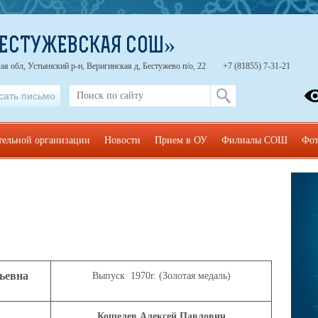
БЕСТУЖЕВСКАЯ СОШ»
ая обл, Устьянский р-н, Веригинская д, Бестужево п/о, 22
+7 (81855) 7-31-21
сать письмо
тельной организации
Новости
Прием в ОУ
Филиалы СОШ
Фот
ьевна
Выпуск 1970г. (
Золотая медаль)
Кошелев
Алексей
Павлович