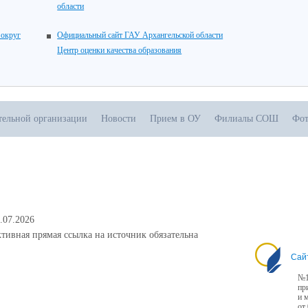
области
 округ
Официальный сайт ГАУ Архангельской области
Центр оценки качества образования
тельной организации
Новости
Прием в ОУ
Филиалы СОШ
Фот
.07.2026
тивная прямая ссылка на источник обязательна
Сай
№1
пр
и 
от