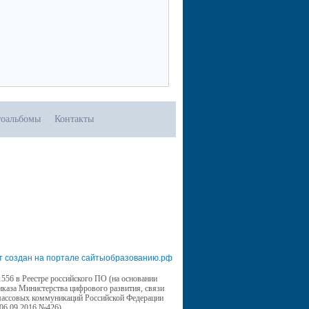
оальбомы
Контакты
т создан на портале сайтыобразованию.рф
556 в Реестре российского ПО (на основании
иказа Министерства цифрового развития, связи
массовых коммуникаций Российской Федерации
 06.09.2016 №426)