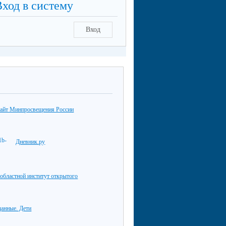
Вход в систему
Вход
айт Минпросвещения России
Дневник.ру
областной институт открытого
данные. Дети